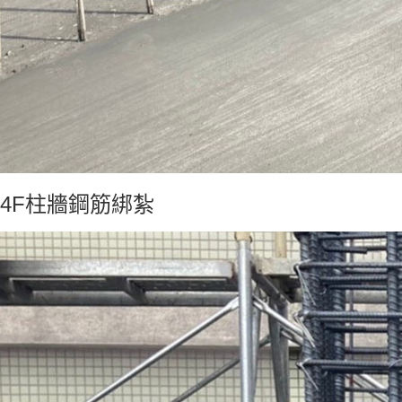
4F柱牆鋼筋綁紮