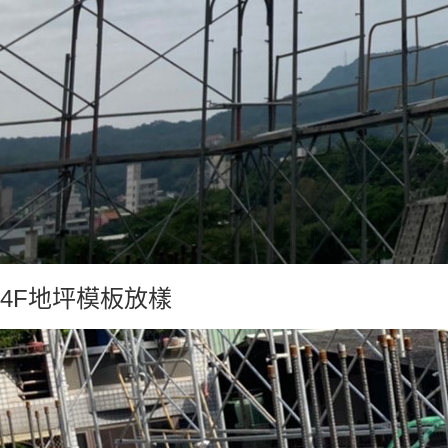
4F地坪模板放樣