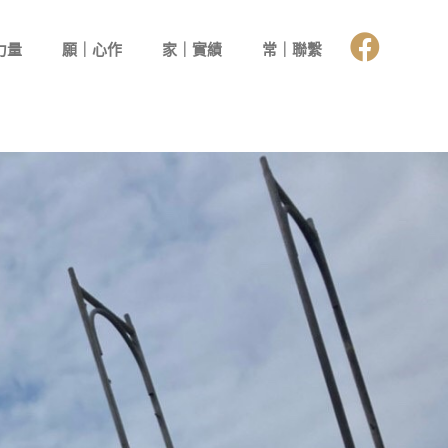
力量
願｜心作
家｜實績
常｜聯繫