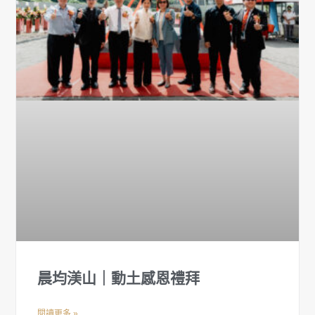
晨均渼山｜動土感恩禮拜
閱讀更多 »