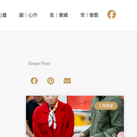
力量
願｜心作
家｜實績
常｜聯繫
Share Post
工程進度