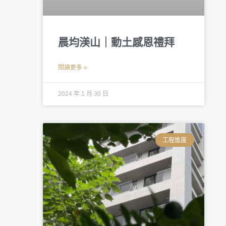
晨均渼山｜動土感恩禮拜
閱讀更多 »
2024 年 1 月 30 日
工程進度