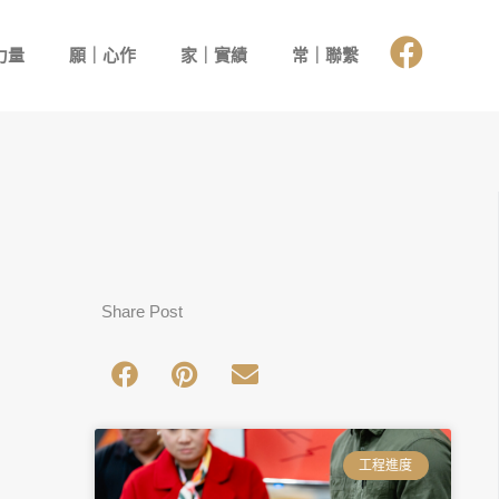
力量
願｜心作
家｜實績
常｜聯繫
Share Post
工程進度