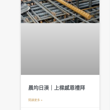
晨均日渼｜上樑感恩禮拜
閱讀更多 »