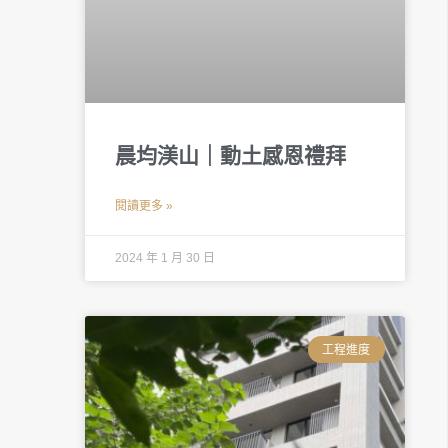
晨均渼山｜動土感恩禮拜
閱讀更多 »
2024 年 1 月 30 日
工程進度