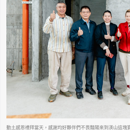
動土感恩禮拜當天，感謝均好夥伴們不畏豔陽來到渼山這塊