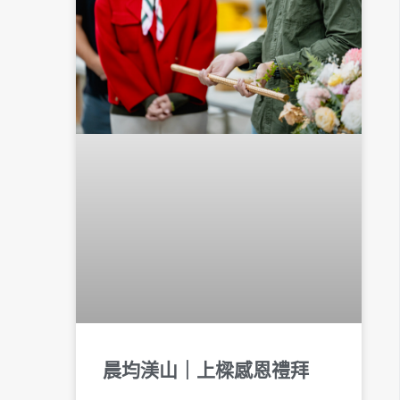
晨均渼山｜上樑感恩禮拜